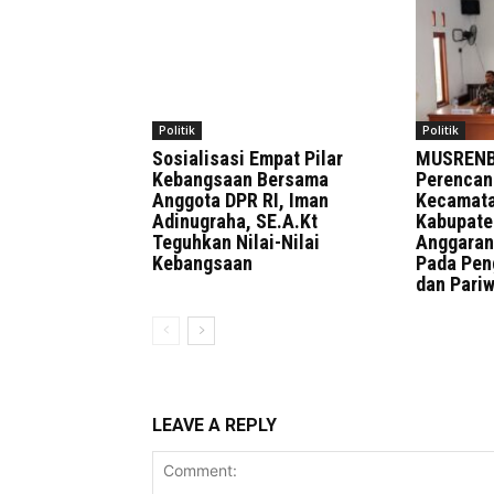
Politik
Politik
Sosialisasi Empat Pilar
MUSRENB
Kebangsaan Bersama
Perencan
Anggota DPR RI, Iman
Kecamata
Adinugraha, SE.A.Kt
Kabupate
Teguhkan Nilai-Nilai
Anggaran
Kebangsaan
Pada Pen
dan Pari
LEAVE A REPLY