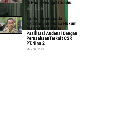
di Pasir Reungit Cidahu
May 14, 2024
Kades Parungkuda
Kedatangan Kuasa Hukum
Masyarakat Minta
Pasilitasi Audensi Dengan
PerusahaanTerkait CSR
PT.Nina 2
May 10, 2023