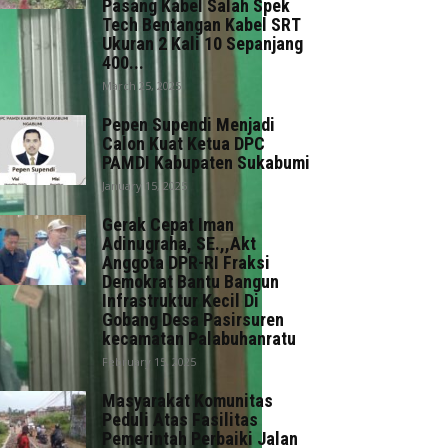
Pasang Kabel Salah Spek
Tech Bentangan Kabel SRT
Ukuran 2 Kali 10 Sepanjang
400...
March 25, 2025
Pepen Supendi Menjadi
Calon Kuat Ketua DPC
PAMDI Kabupaten Sukabumi
January 15, 2025
Gerak Cepat Iman
Adinugraha, SE.,,Akt
Anggota DPR-RI Fraksi
Demokrat Bantu Bangun
Infrastruktur Kecil Di
Gobang Desa Pasirsuren
kecamatan Palabuhanratu
February 15, 2025
Masyarakat Komunitas
Peduli Atas Fasilitas
Pemerintah Perbaiki Jalan