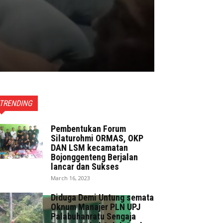
TRENDING
Pembentukan Forum
Silaturohmi ORMAS, OKP
DAN LSM kecamatan
Bojonggenteng Berjalan
lancar dan Sukses
March 16, 2023
Diduga Demi Untung semata
Oknum Manajer PLN UPJ
Palabuhanratu Sengaja