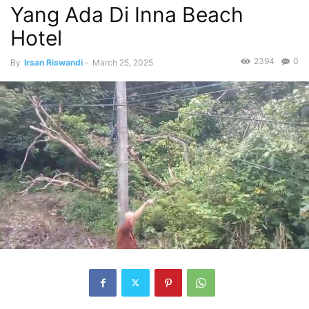
Yang Ada Di Inna Beach
Hotel
2394
0
By
Irsan Riswandi
-
March 25, 2025