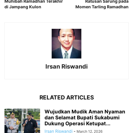
Muhibah Ramadhan Terakhir
Ratusan Sarung pada
di Jampang Kulon
Momen Tarling Ramadhan
Irsan Riswandi
RELATED ARTICLES
Wujudkan Mudik Aman Nyaman
dan Selamat Bupati Sukabumi
Dukung Operasi Ketupat...
Irsan Riswandi
-
March 12, 2026