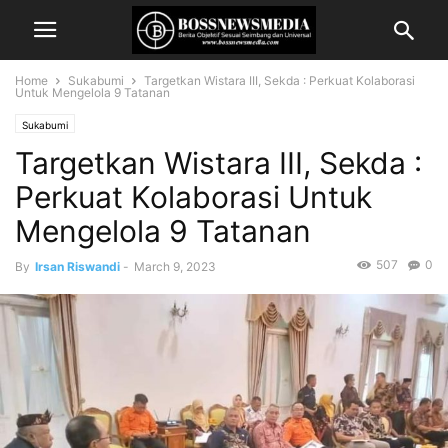
Home
Sukabumi
Targetkan Wistara III, Sekda : Perkuat Kolaborasi
Untuk Mengelola 9 Tatanan
Sukabumi
Targetkan Wistara III, Sekda :
Perkuat Kolaborasi Untuk
Mengelola 9 Tatanan
507
0
By
Irsan Riswandi
-
March 9, 2023