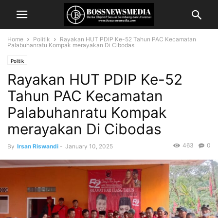
Home
Politik
Rayakan HUT PDIP Ke-52 Tahun PAC Kecamatan
Palabuhanratu Kompak merayakan Di Cibodas
Politik
Rayakan HUT PDIP Ke-52
Tahun PAC Kecamatan
Palabuhanratu Kompak
merayakan Di Cibodas
463
0
By
Irsan Riswandi
-
January 10, 2025