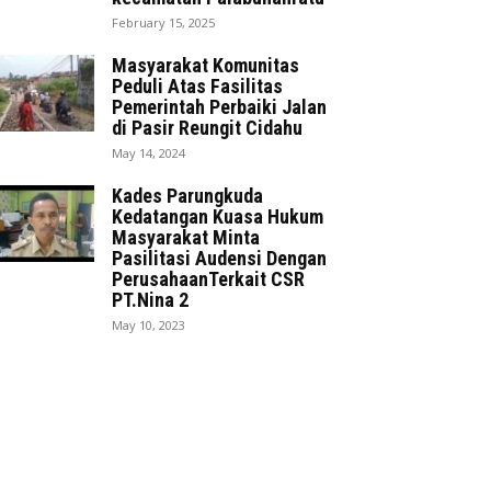
February 15, 2025
Masyarakat Komunitas
Peduli Atas Fasilitas
Pemerintah Perbaiki Jalan
di Pasir Reungit Cidahu
May 14, 2024
Kades Parungkuda
Kedatangan Kuasa Hukum
Masyarakat Minta
Pasilitasi Audensi Dengan
PerusahaanTerkait CSR
PT.Nina 2
May 10, 2023