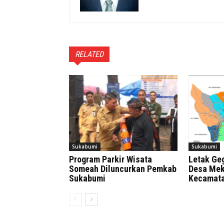
RELATED
Sukabumi
Sukabumi
Program Parkir Wisata
Letak Geg
Someah Diluncurkan Pemkab
Desa Me
Sukabumi
Kecamata