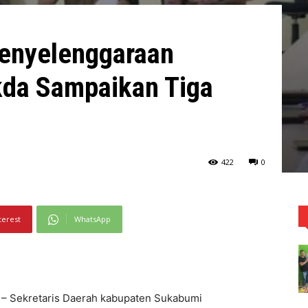
Penyelenggaraan
kda Sampaikan Tiga
422
0
terest
WhatsApp
 Sekretaris Daerah kabupaten Sukabumi