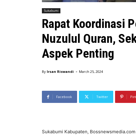
Sukabumi
Rapat Koordinasi 
Nuzulul Quran, Se
Aspek Penting
-
By
Irsan Riswandi
March 25, 2024
Facebook
Twitter
Pin
Sukabumi Kabupaten, Bossnewsmedia.com –