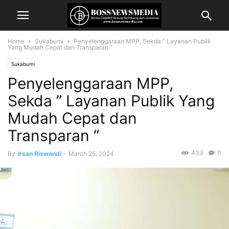
Home
Sukabumi
Penyelenggaraan MPP, Sekda ” Layanan Publik
Yang Mudah Cepat dan Transparan “
Sukabumi
Penyelenggaraan MPP,
Sekda ” Layanan Publik Yang
Mudah Cepat dan
Transparan “
433
0
By
Irsan Riswandi
-
March 25, 2024