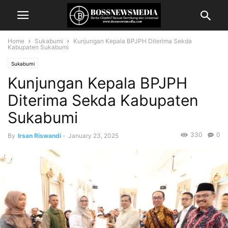
Home
Sukabumi
Kunjungan Kepala BPJPH Diterima Sekda
Kabupaten Sukabumi
Sukabumi
Kunjungan Kepala BPJPH
Diterima Sekda Kabupaten
Sukabumi
330
0
By
Irsan Riswandi
-
January 23, 2025