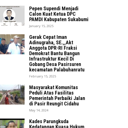
Pepen Supendi Menjadi
Calon Kuat Ketua DPC
PAMDI Kabupaten Sukabumi
January 15, 2025
Gerak Cepat Iman
Adinugraha, SE.,,Akt
Anggota DPR-RI Fraksi
Demokrat Bantu Bangun
Infrastruktur Kecil Di
Gobang Desa Pasirsuren
kecamatan Palabuhanratu
February 15, 2025
Masyarakat Komunitas
Peduli Atas Fasilitas
Pemerintah Perbaiki Jalan
di Pasir Reungit Cidahu
May 14, 2024
Kades Parungkuda
Kedatangan Kuasa Hukum