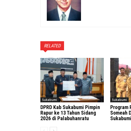
RELATED
Sukabumi
Sukabumi
DPRD Kab Sukabumi Pimpin
Program 
Rapur ke 13 Tahun Sidang
Someah D
2026 di Palabuhanratu
Sukabum