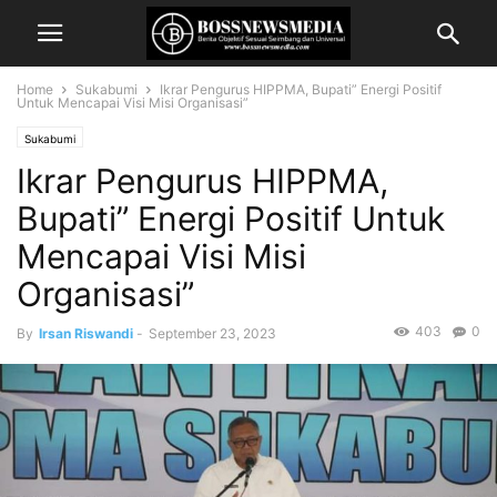
Home
Sukabumi
Ikrar Pengurus HIPPMA, Bupati” Energi Positif
Untuk Mencapai Visi Misi Organisasi”
Sukabumi
Ikrar Pengurus HIPPMA,
Bupati” Energi Positif Untuk
Mencapai Visi Misi
Organisasi”
403
0
By
Irsan Riswandi
-
September 23, 2023