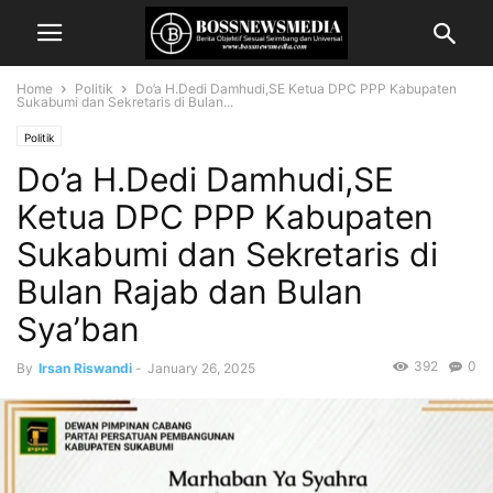
Home
Politik
Do’a H.Dedi Damhudi,SE Ketua DPC PPP Kabupaten
Sukabumi dan Sekretaris di Bulan...
Politik
Do’a H.Dedi Damhudi,SE
Ketua DPC PPP Kabupaten
Sukabumi dan Sekretaris di
Bulan Rajab dan Bulan
Sya’ban
392
0
By
Irsan Riswandi
-
January 26, 2025