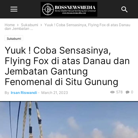
Home
Sukabumi
Yuuk ! Coba Sensasinya, Flying Fox di atas Danau
dan Jembatan ...
Sukabumi
Yuuk ! Coba Sensasinya,
Flying Fox di atas Danau dan
Jembatan Gantung
Fenomenal di Situ Gunung
578
0
By
Irsan Riswandi
-
March 21, 2023