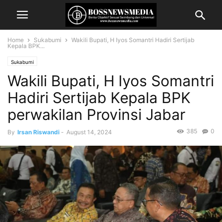
Home
Sukabumi
Wakili Bupati, H Iyos Somantri Hadiri Sertijab
Kepala BPK...
Sukabumi
Wakili Bupati, H Iyos Somantri
Hadiri Sertijab Kepala BPK
perwakilan Provinsi Jabar
385
0
By
Irsan Riswandi
-
August 14, 2024