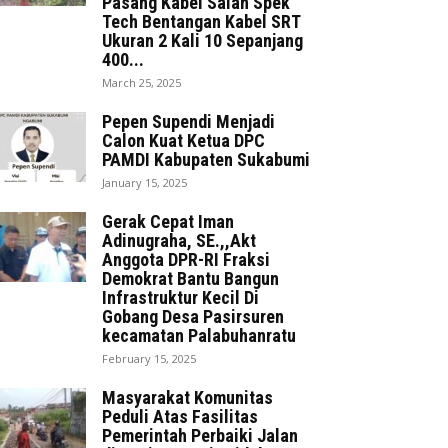
Pasang Kabel Salah Spek
Tech Bentangan Kabel SRT
Ukuran 2 Kali 10 Sepanjang
400...
March 25, 2025
Pepen Supendi Menjadi
Calon Kuat Ketua DPC
PAMDI Kabupaten Sukabumi
January 15, 2025
Gerak Cepat Iman
Adinugraha, SE.,,Akt
Anggota DPR-RI Fraksi
Demokrat Bantu Bangun
Infrastruktur Kecil Di
Gobang Desa Pasirsuren
kecamatan Palabuhanratu
February 15, 2025
Masyarakat Komunitas
Peduli Atas Fasilitas
Pemerintah Perbaiki Jalan