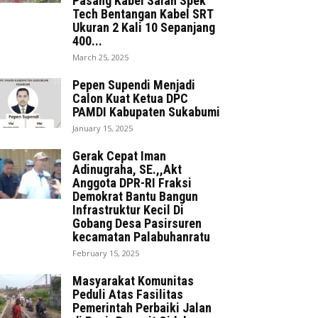
Pasang Kabel Salah Spek
Tech Bentangan Kabel SRT
Ukuran 2 Kali 10 Sepanjang
400...
March 25, 2025
Pepen Supendi Menjadi
Calon Kuat Ketua DPC
PAMDI Kabupaten Sukabumi
January 15, 2025
Gerak Cepat Iman
Adinugraha, SE.,,Akt
Anggota DPR-RI Fraksi
Demokrat Bantu Bangun
Infrastruktur Kecil Di
Gobang Desa Pasirsuren
kecamatan Palabuhanratu
February 15, 2025
Masyarakat Komunitas
Peduli Atas Fasilitas
Pemerintah Perbaiki Jalan