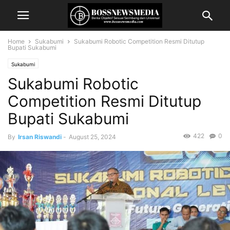
Home
Sukabumi
Sukabumi Robotic Competition Resmi Ditutup
Bupati Sukabumi
Sukabumi
Sukabumi Robotic
Competition Resmi Ditutup
Bupati Sukabumi
422
0
By
Irsan Riswandi
-
August 25, 2024