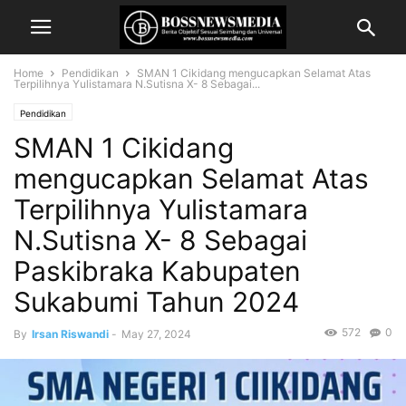
Home
Pendidikan
SMAN 1 Cikidang mengucapkan Selamat Atas
Terpilihnya Yulistamara N.Sutisna X- 8 Sebagai...
Pendidikan
SMAN 1 Cikidang
mengucapkan Selamat Atas
Terpilihnya Yulistamara
N.Sutisna X- 8 Sebagai
Paskibraka Kabupaten
Sukabumi Tahun 2024
572
0
By
Irsan Riswandi
-
May 27, 2024