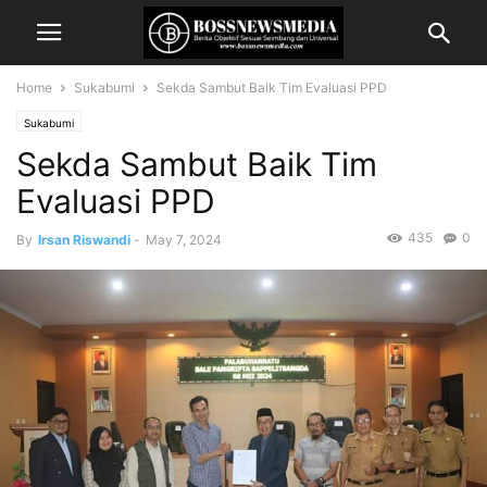
Home
Sukabumi
Sekda Sambut Baik Tim Evaluasi PPD
Sukabumi
Sekda Sambut Baik Tim
Evaluasi PPD
435
0
By
Irsan Riswandi
-
May 7, 2024