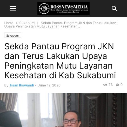
Home
Sukabumi
Sekda Pantau Program JKN dan Terus Lakukan
Upaya Peningkatan Mutu Layanan Kesehatan...
Sukabumi
Sekda Pantau Program JKN
dan Terus Lakukan Upaya
Peningkatan Mutu Layanan
Kesehatan di Kab Sukabumi
73
0
By
Irsan Riswandi
-
June 12, 2026