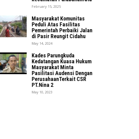
February 15, 2025
Masyarakat Komunitas
Peduli Atas Fasilitas
Pemerintah Perbaiki Jalan
di Pasir Reungit Cidahu
May 14, 2024
Kades Parungkuda
Kedatangan Kuasa Hukum
Masyarakat Minta
Pasilitasi Audensi Dengan
PerusahaanTerkait CSR
PT.Nina 2
May 10, 2023