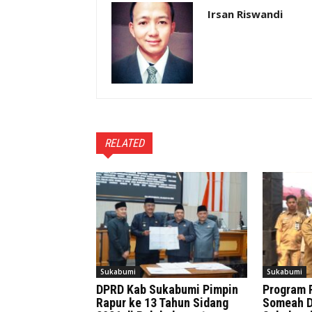
Irsan Riswandi
RELATED
Sukabumi
Sukabumi
DPRD Kab Sukabumi Pimpin
Program 
Rapur ke 13 Tahun Sidang
Someah D