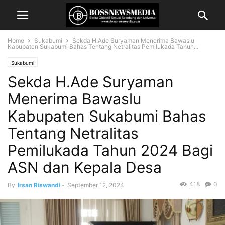
Home
Sukabumi
Sekda H.Ade Suryaman Menerima Bawaslu
Kabupaten Sukabumi Bahas Tentang Netralitas Pemilukada Tahun...
Sukabumi
Sekda H.Ade Suryaman
Menerima Bawaslu
Kabupaten Sukabumi Bahas
Tentang Netralitas
Pemilukada Tahun 2024 Bagi
ASN dan Kepala Desa
418
0
By
Irsan Riswandi
-
September 12, 2024