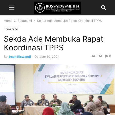
Home
Sukabumi
Sekda Ade Membuka Rapat Koordinasi TPPS
Sukabumi
Sekda Ade Membuka Rapat
Koordinasi TPPS
314
0
By
Irsan Riswandi
-
October 10, 2024