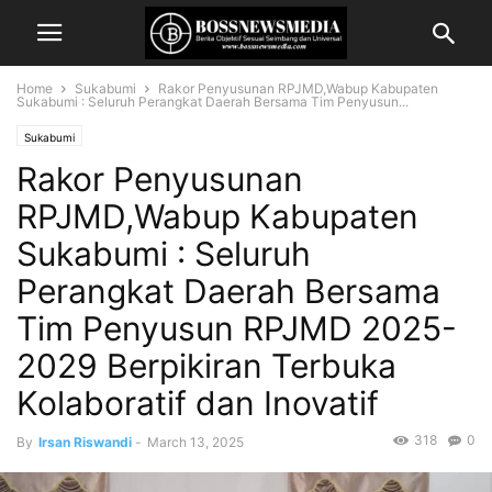
Home
Sukabumi
Rakor Penyusunan RPJMD,Wabup Kabupaten
Sukabumi : Seluruh Perangkat Daerah Bersama Tim Penyusun...
Sukabumi
Rakor Penyusunan
RPJMD,Wabup Kabupaten
Sukabumi : Seluruh
Perangkat Daerah Bersama
Tim Penyusun RPJMD 2025-
2029 Berpikiran Terbuka
Kolaboratif dan Inovatif
318
0
By
Irsan Riswandi
-
March 13, 2025