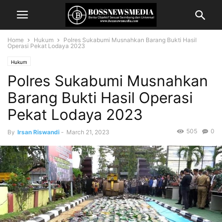
Home
Hukum
Polres Sukabumi Musnahkan Barang Bukti Hasil
Operasi Pekat Lodaya 2023
Hukum
Polres Sukabumi Musnahkan
Barang Bukti Hasil Operasi
Pekat Lodaya 2023
505
0
By
Irsan Riswandi
-
March 21, 2023