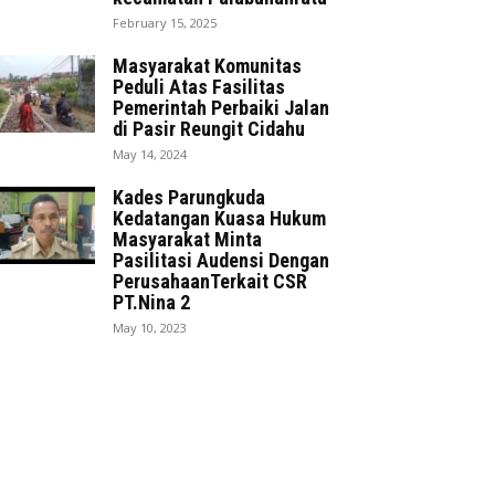
February 15, 2025
Masyarakat Komunitas
Peduli Atas Fasilitas
Pemerintah Perbaiki Jalan
di Pasir Reungit Cidahu
May 14, 2024
Kades Parungkuda
Kedatangan Kuasa Hukum
Masyarakat Minta
Pasilitasi Audensi Dengan
PerusahaanTerkait CSR
PT.Nina 2
May 10, 2023