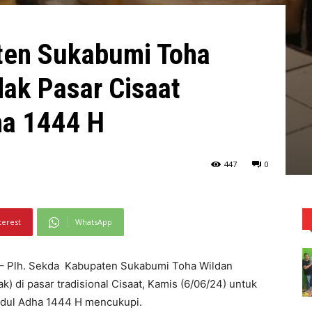
ten Sukabumi Toha
dak Pasar Cisaat
ha 1444 H
447
0
terest
WhatsApp
 Plh. Sekda Kabupaten Sukabumi Toha Wildan
) di pasar tradisional Cisaat, Kamis (6/06/24) untuk
Idul Adha 1444 H mencukupi.