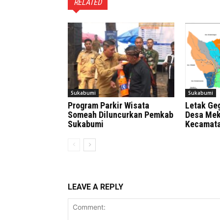
RELATED
Sukabumi
Sukabumi
Program Parkir Wisata
Letak Geg
Someah Diluncurkan Pemkab
Desa Me
Sukabumi
Kecamata
LEAVE A REPLY