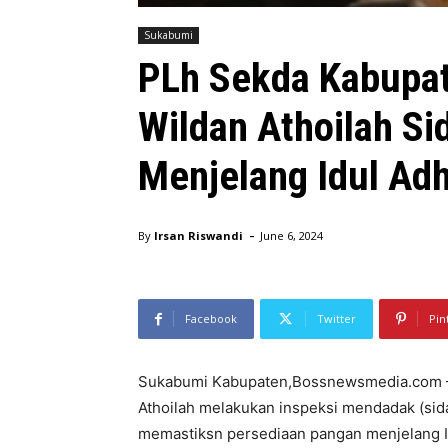
Sukabumi
PLh Sekda Kabupa
Wildan Athoilah Si
Menjelang Idul Ad
-
By
Irsan Riswandi
June 6, 2024
Facebook
Twitter
Pin
Sukabumi Kabupaten,Bossnewsmedia.com –
Athoilah melakukan inspeksi mendadak (sidak
memastiksn persediaan pangan menjelang 