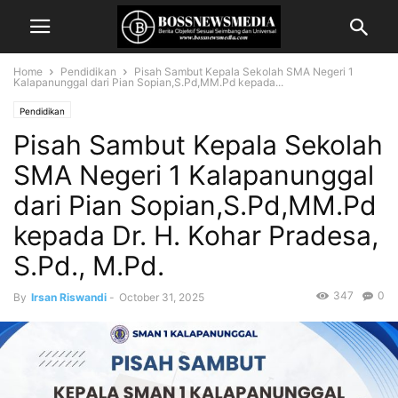
Home
Pendidikan
Pisah Sambut Kepala Sekolah SMA Negeri 1
Kalapanunggal dari Pian Sopian,S.Pd,MM.Pd kepada...
Pendidikan
Pisah Sambut Kepala Sekolah
SMA Negeri 1 Kalapanunggal
dari Pian Sopian,S.Pd,MM.Pd
kepada Dr. H. Kohar Pradesa,
S.Pd., M.Pd.
347
0
By
Irsan Riswandi
-
October 31, 2025