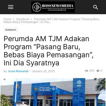
Home
Sukabumi
Perumda AM TJM Adakan Program “Pasang Baru,
Bebas Biaya Pemasangan”, Ini Dia...
Sukabumi
Perumda AM TJM Adakan
Program “Pasang Baru,
Bebas Biaya Pemasangan”,
Ini Dia Syaratnya
616
0
By
Irsan Riswandi
-
January 22, 2025