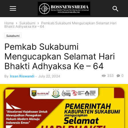
Home
Sukabumi
Pemkab Sukabumi Mengucapkan Selamat Hari
Bhakti Adhyaksa Ke – 64
Sukabumi
Pemkab Sukabumi
Mengucapkan Selamat Hari
Bhakti Adhyaksa Ke – 64
353
0
By
Irsan Riswandi
-
July 22, 2024