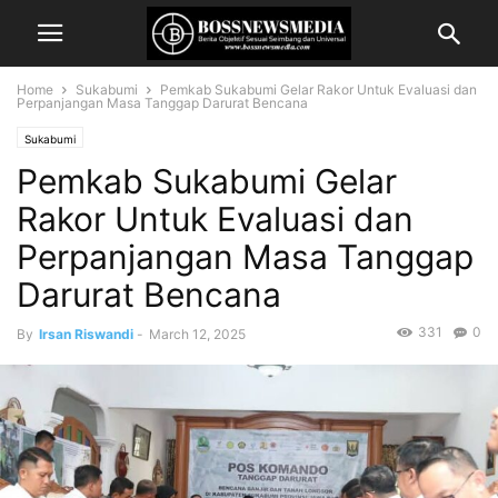
Home
Sukabumi
Pemkab Sukabumi Gelar Rakor Untuk Evaluasi dan
Perpanjangan Masa Tanggap Darurat Bencana
Sukabumi
Pemkab Sukabumi Gelar
Rakor Untuk Evaluasi dan
Perpanjangan Masa Tanggap
Darurat Bencana
331
0
By
Irsan Riswandi
-
March 12, 2025