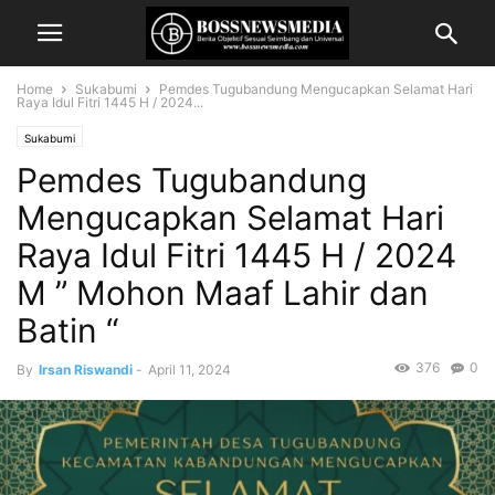
Home
Sukabumi
Pemdes Tugubandung Mengucapkan Selamat Hari
Raya Idul Fitri 1445 H / 2024...
Sukabumi
Pemdes Tugubandung
Mengucapkan Selamat Hari
Raya Idul Fitri 1445 H / 2024
M ” Mohon Maaf Lahir dan
Batin “
376
0
By
Irsan Riswandi
-
April 11, 2024