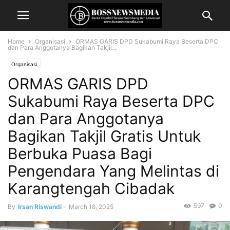
Home
Organisasi
ORMAS GARIS DPD Sukabumi Raya Beserta DPC
dan Para Anggotanya Bagikan Takjil...
Organisasi
ORMAS GARIS DPD
Sukabumi Raya Beserta DPC
dan Para Anggotanya
Bagikan Takjil Gratis Untuk
Berbuka Puasa Bagi
Pengendara Yang Melintas di
Karangtengah Cibadak
597
0
By
Irsan Riswandi
-
March 18, 2025