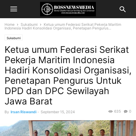
Home
Sukabumi
Ketua umum Federasi Serikat Pekerja Maritim
Indonesia Hadiri Konsolidasi Organisasi, Penetapan Pengurus...
Sukabumi
Ketua umum Federasi Serikat
Pekerja Maritim Indonesia
Hadiri Konsolidasi Organisasi,
Penetapan Pengurus Untuk
DPD dan DPC Sewilayah
Jawa Barat
635
0
By
Irsan Riswandi
-
September 15, 2024