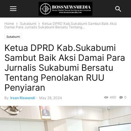
Home
Sukabumi
Ketua DPRD Kab.Sukabumi Sambut Baik Aksi
Damai Para Jurnalis Sukabumi Bersatu Tentang...
Sukabumi
Ketua DPRD Kab.Sukabumi
Sambut Baik Aksi Damai Para
Jurnalis Sukabumi Bersatu
Tentang Penolakan RUU
Penyiaran
460
0
By
Irsan Riswandi
-
May 28, 2024