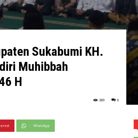
upaten Sukabumi KH.
diri Muhibbah
46 H
389
0
terest
WhatsApp