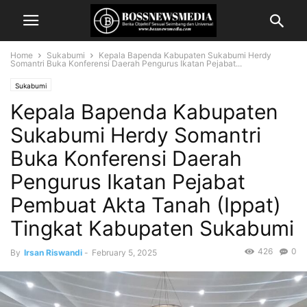
Home
Sukabumi
Kepala Bapenda Kabupaten Sukabumi Herdy
Somantri Buka Konferensi Daerah Pengurus Ikatan Pejabat...
Sukabumi
Kepala Bapenda Kabupaten
Sukabumi Herdy Somantri
Buka Konferensi Daerah
Pengurus Ikatan Pejabat
Pembuat Akta Tanah (Ippat)
Tingkat Kabupaten Sukabumi
426
0
By
Irsan Riswandi
-
February 5, 2025