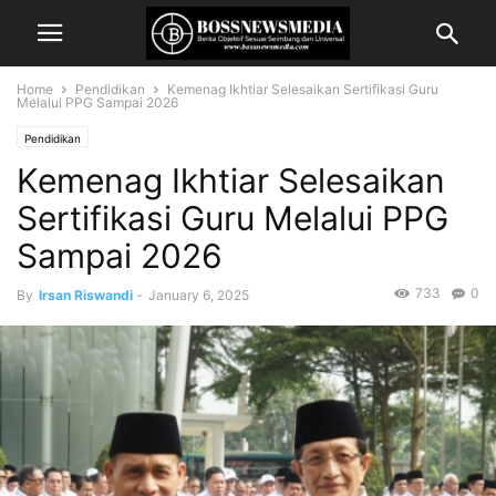
Home
Pendidikan
Kemenag Ikhtiar Selesaikan Sertifikasi Guru
Melalui PPG Sampai 2026
Pendidikan
Kemenag Ikhtiar Selesaikan
Sertifikasi Guru Melalui PPG
Sampai 2026
733
0
By
Irsan Riswandi
-
January 6, 2025