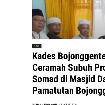
Islami
Kades Bojonggente
Ceramah Subuh Pro
Somad di Masjid D
Pamatutan Bojong
-
By
Irsan Riswandi
April 23, 2024