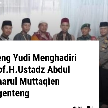
ng Yudi Menghadiri
f.H.Ustadz Abdul
aarul Muttaqien
genteng
561
0