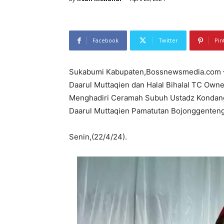
Facebook
Twitter
Pin
Sukabumi Kabupaten,Bossnewsmedia.com – D
Daarul Muttaqien dan Halal Bihalal TC Ow
Menghadiri Ceramah Subuh Ustadz Kondang
Daarul Muttaqien Pamatutan Bojonggenteng
Senin,(22/4/24).