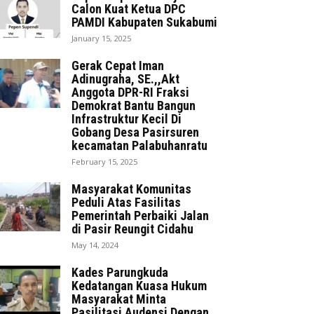
Calon Kuat Ketua DPC
PAMDI Kabupaten Sukabumi
January 15, 2025
Gerak Cepat Iman
Adinugraha, SE.,,Akt
Anggota DPR-RI Fraksi
Demokrat Bantu Bangun
Infrastruktur Kecil Di
Gobang Desa Pasirsuren
kecamatan Palabuhanratu
February 15, 2025
Masyarakat Komunitas
Peduli Atas Fasilitas
Pemerintah Perbaiki Jalan
di Pasir Reungit Cidahu
May 14, 2024
Kades Parungkuda
Kedatangan Kuasa Hukum
Masyarakat Minta
Pasilitasi Audensi Dengan