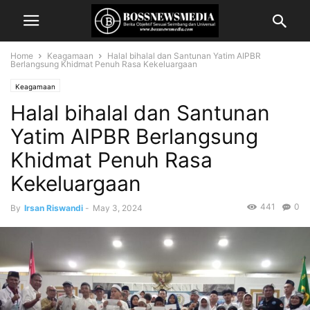
Home
Keagamaan
Halal bihalal dan Santunan Yatim AIPBR
Berlangsung Khidmat Penuh Rasa Kekeluargaan
Keagamaan
Halal bihalal dan Santunan
Yatim AIPBR Berlangsung
Khidmat Penuh Rasa
Kekeluargaan
441
0
By
Irsan Riswandi
-
May 3, 2024