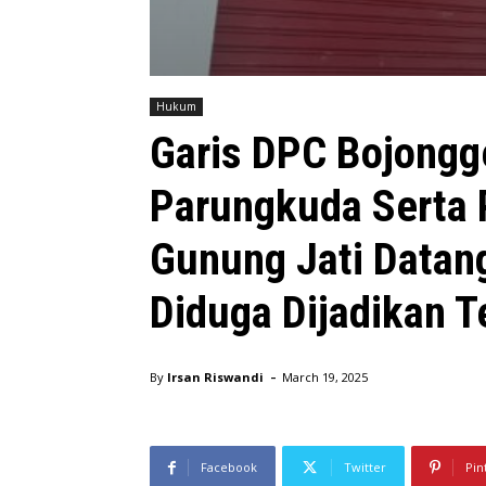
Hukum
Garis DPC Bojongg
Parungkuda Serta 
Gunung Jati Datan
Diduga Dijadikan T
-
By
Irsan Riswandi
March 19, 2025
oppo_2
Facebook
Twitter
Pin