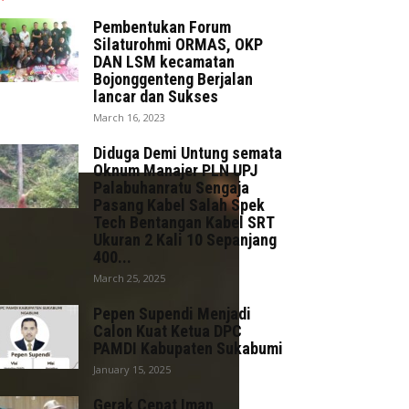
Pembentukan Forum
Silaturohmi ORMAS, OKP
DAN LSM kecamatan
Bojonggenteng Berjalan
lancar dan Sukses
March 16, 2023
Diduga Demi Untung semata
Oknum Manajer PLN UPJ
Palabuhanratu Sengaja
Pasang Kabel Salah Spek
Tech Bentangan Kabel SRT
Ukuran 2 Kali 10 Sepanjang
400...
March 25, 2025
Pepen Supendi Menjadi
Calon Kuat Ketua DPC
PAMDI Kabupaten Sukabumi
January 15, 2025
Gerak Cepat Iman