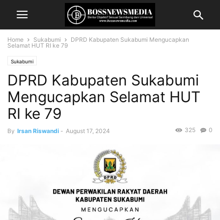
Home
Sukabumi
DPRD Kabupaten Sukabumi Mengucapkan
Selamat HUT RI ke 79
Sukabumi
DPRD Kabupaten Sukabumi
Mengucapkan Selamat HUT
RI ke 79
325
0
By
Irsan Riswandi
-
August 17, 2024