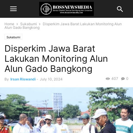
Home
Sukabumi
Disperkim Jawa Barat Lakukan Monitoring Alun
Alun Gado Bangkong
Sukabumi
Disperkim Jawa Barat
Lakukan Monitoring Alun
Alun Gado Bangkong
407
0
By
Irsan Riswandi
-
July 10, 2024