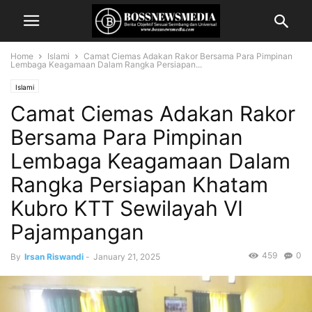
Home
Islami
Camat Ciemas Adakan Rakor Bersama Para Pimpinan
Lembaga Keagamaan Dalam Rangka Persiapan...
Islami
Camat Ciemas Adakan Rakor
Bersama Para Pimpinan
Lembaga Keagamaan Dalam
Rangka Persiapan Khatam
Kubro KTT Sewilayah VI
Pajampangan
459
0
By
Irsan Riswandi
-
January 21, 2025