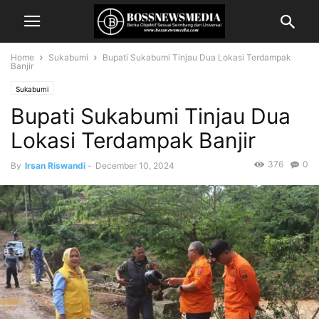
Home
Sukabumi
Bupati Sukabumi Tinjau Dua Lokasi Terdampak
Banjir
Sukabumi
Bupati Sukabumi Tinjau Dua
Lokasi Terdampak Banjir
376
0
By
Irsan Riswandi
-
December 10, 2024