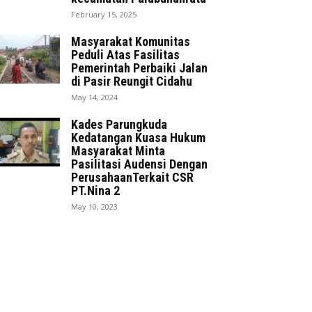
February 15, 2025
Masyarakat Komunitas
Peduli Atas Fasilitas
Pemerintah Perbaiki Jalan
di Pasir Reungit Cidahu
May 14, 2024
Kades Parungkuda
Kedatangan Kuasa Hukum
Masyarakat Minta
Pasilitasi Audensi Dengan
PerusahaanTerkait CSR
PT.Nina 2
May 10, 2023