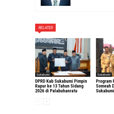
RELATED
Sukabumi
Sukabumi
DPRD Kab Sukabumi Pimpin
Program 
Rapur ke 13 Tahun Sidang
Someah D
2026 di Palabuhanratu
Sukabum