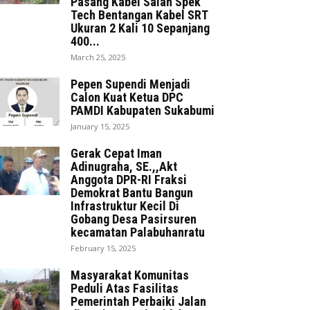
Pasang Kabel Salah Spek
Tech Bentangan Kabel SRT
Ukuran 2 Kali 10 Sepanjang
400...
March 25, 2025
Pepen Supendi Menjadi
Calon Kuat Ketua DPC
PAMDI Kabupaten Sukabumi
January 15, 2025
Gerak Cepat Iman
Adinugraha, SE.,,Akt
Anggota DPR-RI Fraksi
Demokrat Bantu Bangun
Infrastruktur Kecil Di
Gobang Desa Pasirsuren
kecamatan Palabuhanratu
February 15, 2025
Masyarakat Komunitas
Peduli Atas Fasilitas
Pemerintah Perbaiki Jalan