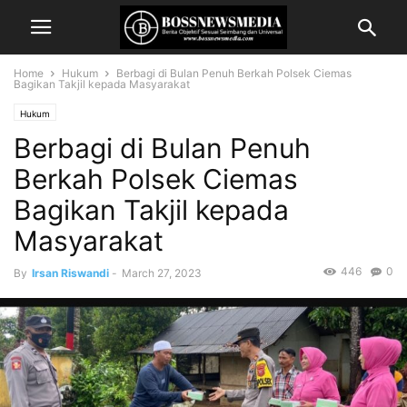
Home
Hukum
Berbagi di Bulan Penuh Berkah Polsek Ciemas
Bagikan Takjil kepada Masyarakat
Hukum
Berbagi di Bulan Penuh
Berkah Polsek Ciemas
Bagikan Takjil kepada
Masyarakat
446
0
By
Irsan Riswandi
-
March 27, 2023