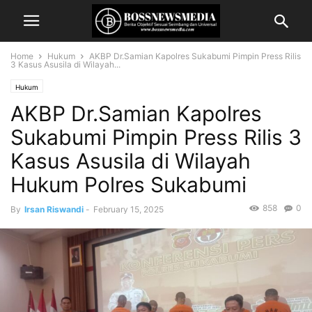
Home
Hukum
AKBP Dr.Samian Kapolres Sukabumi Pimpin Press Rilis
3 Kasus Asusila di Wilayah...
Hukum
AKBP Dr.Samian Kapolres
Sukabumi Pimpin Press Rilis 3
Kasus Asusila di Wilayah
Hukum Polres Sukabumi
858
0
By
Irsan Riswandi
-
February 15, 2025